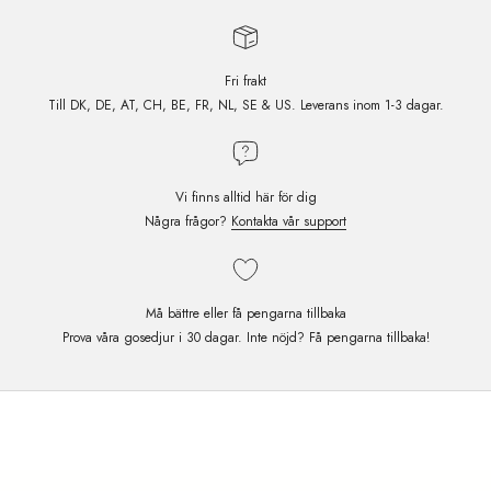
Fri frakt
Till DK, DE, AT, CH, BE, FR, NL, SE & US. Leverans inom 1-3 dagar.
Vi finns alltid här för dig
Några frågor?
Kontakta vår support
Må bättre eller få pengarna tillbaka
Prova våra gosedjur i 30 dagar. Inte nöjd? Få pengarna tillbaka!
Rekommenderas av psykologer
"Brease har en ångestdämpande effekt på både barn,