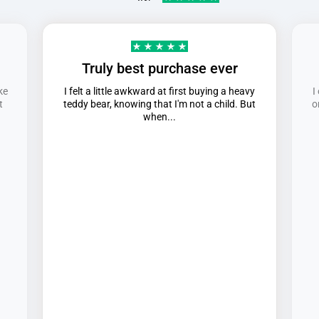
Truly best purchase ever
ke
I felt a little awkward at first buying a heavy
I
t
teddy bear, knowing that I'm not a child. But
o
when...