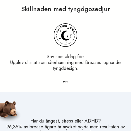
ungdomar och vuxna. Vi kan varmt rekommendera Brease som
ett komplement vid ångestproblematik eller om man upplever
Skillnaden med tyngdgosedjur
oro och rastlöshet. Här kan Brease användas effektivt för att
skapa lugn och jordning."
Maria Wieth, Psykolog
Utmärkt
4,9/5 baserat på 1000+ omdömen på
Trustpilot
Sov som aldrig förr
Möt alla våra experter
Upplev ultimat sömnåterhämtning med Breases lugnande
tyngddesign.
Gå till objekt 1
Gå till objekt 2
Gå till objekt 3
Har du ångest, stress eller ADHD?
96,35% av brease-ägare är mycket nöjda med resultaten av